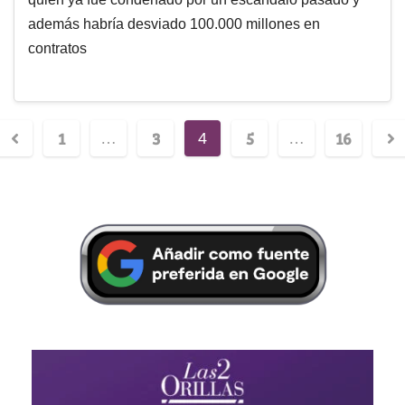
además habría desviado 100.000 millones en
contratos
1
3
5
16
…
4
…