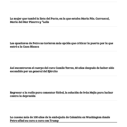
La mujer que tumbó la lista del Pacto, en la que estaba María Fda. Carrascal,
María del Mar Pizarro y “Lalis
Los opositores de Petro no tuvieron más opción que criticar la puerta por la que
entró a la Casa Blanca
Así encontraron el cuerpo del cura Camilo Torres, 60 años después de haber sido
escondido por un general del Ejército
Regresar a la radio para comentar fútbol, la solución de Iván Mejía para luchar
contra la depresión
La casona más de 100 años de la embajada de Colombia en Washington donde
Petro afinó su cara a cara con Trump