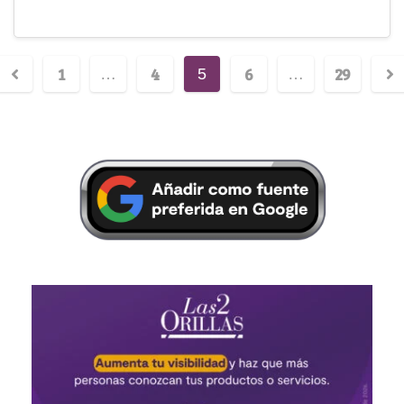
1
4
6
29
…
5
…