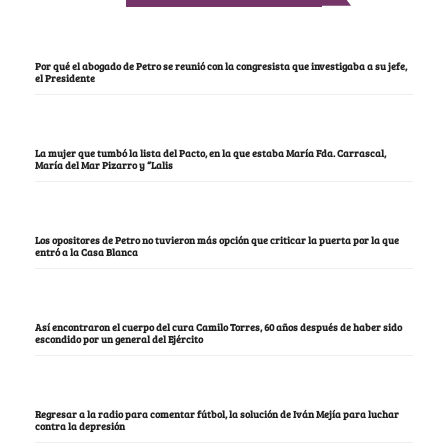
Por qué el abogado de Petro se reunió con la congresista que investigaba a su jefe,
el Presidente
La mujer que tumbó la lista del Pacto, en la que estaba María Fda. Carrascal,
María del Mar Pizarro y “Lalis
Los opositores de Petro no tuvieron más opción que criticar la puerta por la que
entró a la Casa Blanca
Así encontraron el cuerpo del cura Camilo Torres, 60 años después de haber sido
escondido por un general del Ejército
Regresar a la radio para comentar fútbol, la solución de Iván Mejía para luchar
contra la depresión