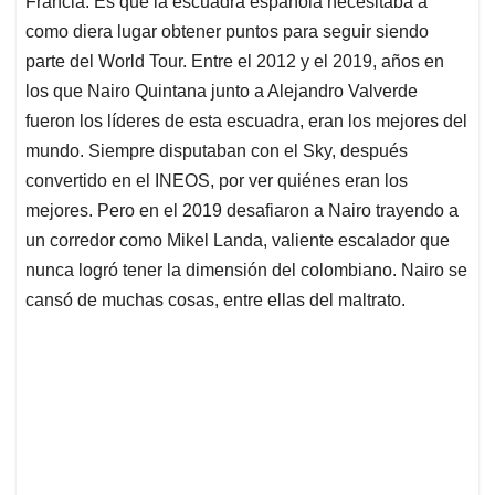
p
o
I
s
Francia. Es que la escuadra española necesitaba a
p
k
n
como diera lugar obtener puntos para seguir siendo
parte del World Tour. Entre el 2012 y el 2019, años en
los que Nairo Quintana junto a Alejandro Valverde
fueron los líderes de esta escuadra, eran los mejores del
mundo. Siempre disputaban con el Sky, después
convertido en el INEOS, por ver quiénes eran los
mejores. Pero en el 2019 desafiaron a Nairo trayendo a
un corredor como Mikel Landa, valiente escalador que
nunca logró tener la dimensión del colombiano. Nairo se
cansó de muchas cosas, entre ellas del maltrato.