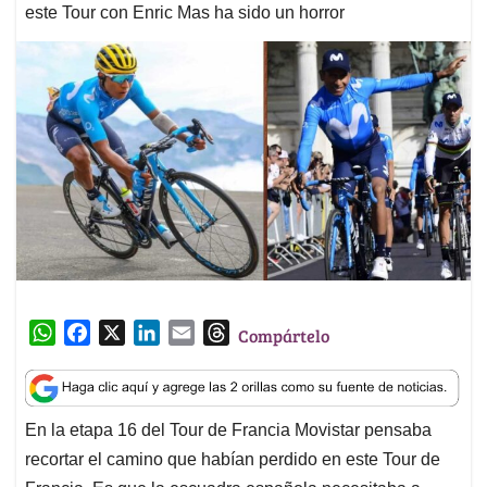
este Tour con Enric Mas ha sido un horror
W
F
X
L
E
T
Compártelo
h
a
i
m
h
a
c
n
a
r
t
e
k
i
e
En la etapa 16 del Tour de Francia Movistar pensaba
s
b
e
l
a
recortar el camino que habían perdido en este Tour de
A
o
d
d