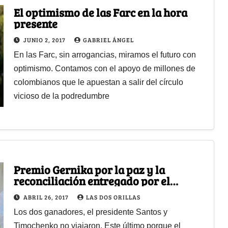
El optimismo de las Farc en la hora
presente
JUNIO 2, 2017
GABRIEL ÁNGEL
En las Farc, sin arrogancias, miramos el futuro con
optimismo. Contamos con el apoyo de millones de
colombianos que le apuestan a salir del círculo
vicioso de la podredumbre
Premio Gernika por la paz y la
reconciliación entregado por el
acuerdo de paz. Palabras de
ABRIL 26, 2017
LAS DOS ORILLAS
Timochenko
Los dos ganadores, el presidente Santos y
Timochenko no viajaron. Este último porque el