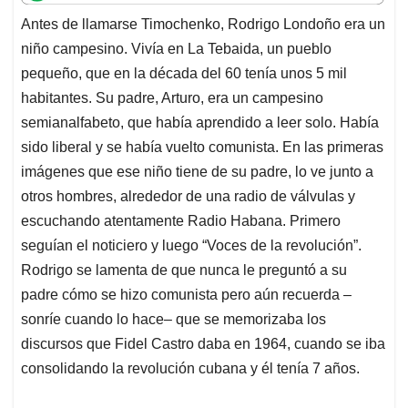
t
e
k
i
e
Antes de llamarse Timochenko, Rodrigo Londoño era un
s
b
e
l
a
niño campesino. Vivía en La Tebaida, un pueblo
A
o
d
d
p
o
I
s
pequeño, que en la década del 60 tenía unos 5 mil
p
k
n
habitantes. Su padre, Arturo, era un campesino
semianalfabeto, que había aprendido a leer solo. Había
sido liberal y se había vuelto comunista. En las primeras
imágenes que ese niño tiene de su padre, lo ve junto a
otros hombres, alrededor de una radio de válvulas y
escuchando atentamente Radio Habana. Primero
seguían el noticiero y luego “Voces de la revolución”.
Rodrigo se lamenta de que nunca le preguntó a su
padre cómo se hizo comunista pero aún recuerda –
sonríe cuando lo hace– que se memorizaba los
discursos que Fidel Castro daba en 1964, cuando se iba
consolidando la revolución cubana y él tenía 7 años.