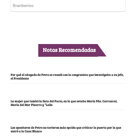
Notas Recomendadas
Por qué el abogado de Petro se reunió con la congresista que investigaba a su jefe,
el Presidente
La mujer que tumbó la lista del Pacto, en la que estaba María Fda. Carrascal,
María del Mar Pizarro y “Lalis
Los opositores de Petro no tuvieron más opción que criticar la puerta por la que
entró a la Casa Blanca