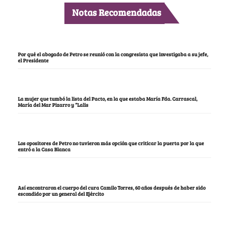
Notas Recomendadas
Por qué el abogado de Petro se reunió con la congresista que investigaba a su jefe,
el Presidente
La mujer que tumbó la lista del Pacto, en la que estaba María Fda. Carrascal,
María del Mar Pizarro y “Lalis
Los opositores de Petro no tuvieron más opción que criticar la puerta por la que
entró a la Casa Blanca
Así encontraron el cuerpo del cura Camilo Torres, 60 años después de haber sido
escondido por un general del Ejército