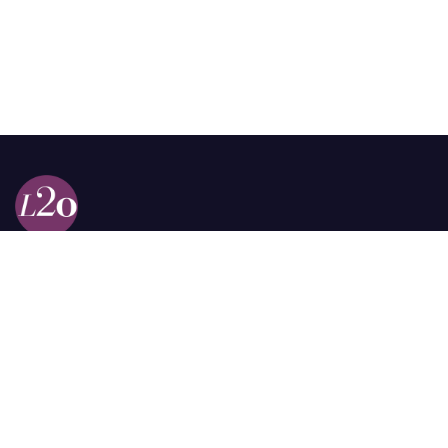
Calle 98a # 51-69 La Castellana
Bogotá, Colombia.
contacto @las2orillas.co
Pauta:
comercial@las2orillas.co
Temas Juridicos:
juridico@las2orillas.co
Todos los derechos reservados. Fundación Las Dos Orillas
¿Quiénes somos?
Política de Privacidad