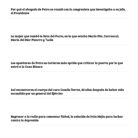
Por qué el abogado de Petro se reunió con la congresista que investigaba a su jefe,
el Presidente
La mujer que tumbó la lista del Pacto, en la que estaba María Fda. Carrascal,
María del Mar Pizarro y “Lalis
Los opositores de Petro no tuvieron más opción que criticar la puerta por la que
entró a la Casa Blanca
Así encontraron el cuerpo del cura Camilo Torres, 60 años después de haber sido
escondido por un general del Ejército
Regresar a la radio para comentar fútbol, la solución de Iván Mejía para luchar
contra la depresión