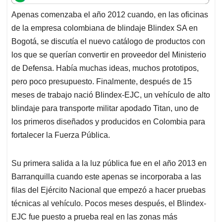
t
e
k
i
e
Apenas comenzaba el año 2012 cuando, en las oficinas
s
b
e
l
a
de la empresa colombiana de blindaje Blindex SA en
A
o
d
d
p
o
I
s
Bogotá, se discutía el nuevo catálogo de productos con
p
k
n
los que se querían convertir en proveedor del Ministerio
de Defensa. Había muchas ideas, muchos prototipos,
pero poco presupuesto. Finalmente, después de 15
meses de trabajo nació Blindex-EJC, un vehículo de alto
blindaje para transporte militar apodado Titan, uno de
los primeros diseñados y producidos en Colombia para
fortalecer la Fuerza Pública.
Su primera salida a la luz pública fue en el año 2013 en
Barranquilla cuando este apenas se incorporaba a las
filas del Ejército Nacional que empezó a hacer pruebas
técnicas al vehículo. Pocos meses después, el Blindex-
EJC fue puesto a prueba real en las zonas más