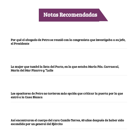
Notas Recomendadas
Por qué el abogado de Petro se reunió con la congresista que investigaba a su jefe,
el Presidente
La mujer que tumbó la lista del Pacto, en la que estaba María Fda. Carrascal,
María del Mar Pizarro y “Lalis
Los opositores de Petro no tuvieron más opción que criticar la puerta por la que
entró a la Casa Blanca
Así encontraron el cuerpo del cura Camilo Torres, 60 años después de haber sido
escondido por un general del Ejército