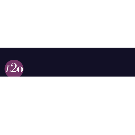
Calle 98a # 51-69 La Castellana
Bogotá, Colombia.
contacto @las2orillas.co
Pauta:
comercial@las2orillas.co
Temas Juridicos:
juridico@las2orillas.co
Todos los derechos reservados. Fundación Las Dos Orillas