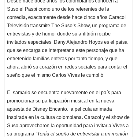
Desde hace doce años los colombianos conocen a
s
b
e
l
a
Suso el Paspi como uno de los referentes de la
A
o
d
d
p
o
I
s
comedia, exactamente desde hace cinco años Caracol
p
k
n
Televisión transmite The Suso’s Show, un programa de
entrevistas y de humor donde su anfitrión recibe
invitados especiales. Dany Alejandro Hoyos es el paisa
que se encarga de interpretar a este personaje que ha
entretenido familias enteras por tanto tiempo, y que
ahora abrió su corazón en redes sociales para contar el
sueño que el mismo Carlos Vives le cumplió.
El samario se encuentra nuevamente en el país para
promocionar su participación musical en la nueva
apuesta de Disney Encanto, la película animada
inspirada en la cultura colombiana. Caracol y el show de
Suso aprovecharon la oportunidad para invitar a Vives a
su programa
“Tenía el sueño de entrevistar a un montón