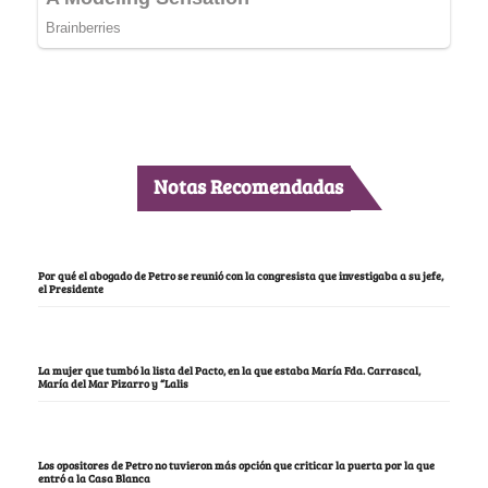
Notas Recomendadas
Por qué el abogado de Petro se reunió con la congresista que investigaba a su jefe,
el Presidente
La mujer que tumbó la lista del Pacto, en la que estaba María Fda. Carrascal,
María del Mar Pizarro y “Lalis
Los opositores de Petro no tuvieron más opción que criticar la puerta por la que
entró a la Casa Blanca