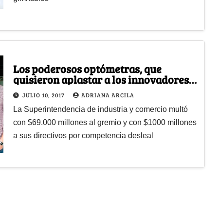
Los poderosos optómetras, que
quisieron aplastar a los innovadores
de LentesPlus, perdieron la pelea
JULIO 10, 2017
ADRIANA ARCILA
La Superintendencia de industria y comercio multó
con $69.000 millones al gremio y con $1000 millones
a sus directivos por competencia desleal