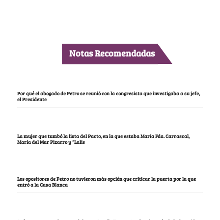
Notas Recomendadas
Por qué el abogado de Petro se reunió con la congresista que investigaba a su jefe,
el Presidente
La mujer que tumbó la lista del Pacto, en la que estaba María Fda. Carrascal,
María del Mar Pizarro y “Lalis
Los opositores de Petro no tuvieron más opción que criticar la puerta por la que
entró a la Casa Blanca