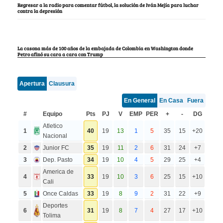
Regresar a la radio para comentar fútbol, la solución de Iván Mejía para luchar
contra la depresión
La casona más de 100 años de la embajada de Colombia en Washington donde
Petro afinó su cara a cara con Trump
Apertura
Clausura
En General
En Casa
Fuera
#
Equipo
Pts
PJ
V
EMP
PER
+
-
DG
Atletico
1
40
19
13
1
5
35
15
+20
Nacional
2
Junior FC
35
19
11
2
6
31
24
+7
3
Dep. Pasto
34
19
10
4
5
29
25
+4
America de
4
33
19
10
3
6
25
15
+10
Cali
5
Once Caldas
33
19
8
9
2
31
22
+9
Deportes
6
31
19
8
7
4
27
17
+10
Tolima