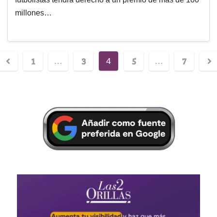
millones…
1
3
5
7
…
4
…