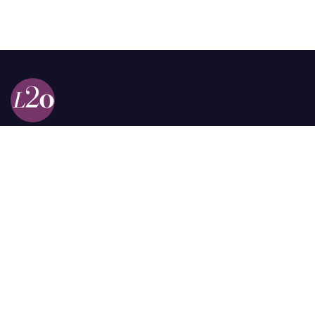
Calle 98a # 51-69 La Castellana
Bogotá, Colombia.
contacto @las2orillas.co
Pauta:
comercial@las2orillas.co
Temas Juridicos:
juridico@las2orillas.co
Todos los derechos reservados. Fundación Las Dos Orillas
¿Quiénes somos?
Política de Privacidad
play free demo slots online here
canlı skorları ve maç