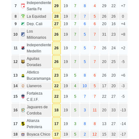
Independiente
7
29
19
7
8
4
29
22
+7
Santa Fe
8
La Equidad
28
19
7
7
5
26
26
0
9
Dep. Cali
27
19
7
6
6
20
16
+4
Los
10
26
19
7
5
7
31
23
+8
Millionarios
Independiente
11
26
19
7
5
7
26
24
+2
Medellin
Aguilas
12
26
19
7
5
7
20
25
-5
Doradas
Atletico
13
23
19
5
8
6
26
20
+6
Bucaramanga
14
Llaneros
22
19
4
10
5
17
20
-3
Fortaleza
15
22
19
5
7
7
22
27
-5
C.E.I.F.
Jaguares de
16
18
19
5
3
11
20
33
-13
Cordoba
Alianza
17
17
19
3
8
8
13
27
-14
Petrolera
18
Boyaca Chico
17
19
5
2
12
15
32
-17