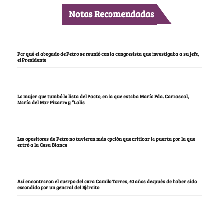
Notas Recomendadas
Por qué el abogado de Petro se reunió con la congresista que investigaba a su jefe,
el Presidente
La mujer que tumbó la lista del Pacto, en la que estaba María Fda. Carrascal,
María del Mar Pizarro y “Lalis
Los opositores de Petro no tuvieron más opción que criticar la puerta por la que
entró a la Casa Blanca
Así encontraron el cuerpo del cura Camilo Torres, 60 años después de haber sido
escondido por un general del Ejército