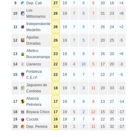
9
Dep. Cali
27
19
7
6
6
20
16
+4
Los
10
26
19
7
5
7
31
23
+8
Millionarios
Independiente
11
26
19
7
5
7
26
24
+2
Medellin
Aguilas
12
26
19
7
5
7
20
25
-5
Doradas
Atletico
13
23
19
5
8
6
26
20
+6
Bucaramanga
14
Llaneros
22
19
4
10
5
17
20
-3
Fortaleza
15
22
19
5
7
7
22
27
-5
C.E.I.F.
Jaguares de
16
18
19
5
3
11
20
33
-13
Cordoba
Alianza
17
17
19
3
8
8
13
27
-14
Petrolera
18
Boyaca Chico
17
19
5
2
12
15
32
-17
19
Cucuta
16
19
3
7
9
22
35
-13
20
Dep. Pereira
10
19
1
7
11
15
32
-17