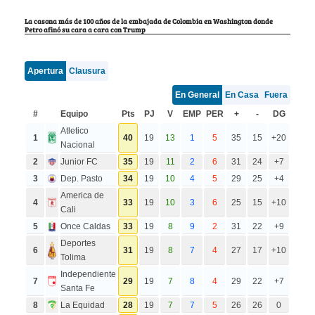
La casona más de 100 años de la embajada de Colombia en Washington donde
Petro afinó su cara a cara con Trump
Apertura
Clausura
En General
En Casa
Fuera
#
Equipo
Pts
PJ
V
EMP
PER
+
-
DG
Atletico
1
40
19
13
1
5
35
15
+20
Nacional
2
Junior FC
35
19
11
2
6
31
24
+7
3
Dep. Pasto
34
19
10
4
5
29
25
+4
America de
4
33
19
10
3
6
25
15
+10
Cali
5
Once Caldas
33
19
8
9
2
31
22
+9
Deportes
6
31
19
8
7
4
27
17
+10
Tolima
Independiente
7
29
19
7
8
4
29
22
+7
Santa Fe
8
La Equidad
28
19
7
7
5
26
26
0