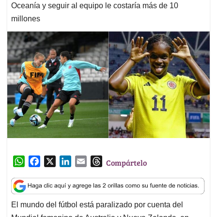
Oceanía y seguir al equipo le costaría más de 10
millones
W
F
X
L
E
T
Compártelo
h
a
i
m
h
a
c
n
a
r
t
e
k
i
e
El mundo del fútbol está paralizado por cuenta del
s
b
e
l
a