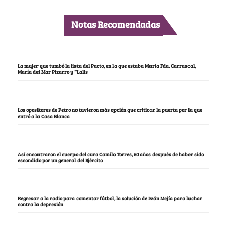
Notas Recomendadas
La mujer que tumbó la lista del Pacto, en la que estaba María Fda. Carrascal,
María del Mar Pizarro y “Lalis
Los opositores de Petro no tuvieron más opción que criticar la puerta por la que
entró a la Casa Blanca
Así encontraron el cuerpo del cura Camilo Torres, 60 años después de haber sido
escondido por un general del Ejército
Regresar a la radio para comentar fútbol, la solución de Iván Mejía para luchar
contra la depresión