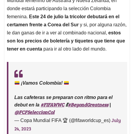
Mundial femenino de Australia y Nueva Zelanda, en
A
o
d
d
p
o
I
s
donde estará participando la selección Colombia
p
k
n
femenina.
Este 24 de julio la tricolor debutará en el
certamen frente a Corea del Sur
y si, por alguna razón,
le dan ganas de ir a ver al combinado nacional,
estos
son los precios de boletería y tiquetes que tiene que
tener en cuenta
para ir al otro lado del mundo.
¡Vamos Colombia!
Las cafeteras se preparan con ritmo para el
#FIFAWWC
#BeyondGreatness
debut en la
💃
|
@FCFSeleccionCol
July
— Copa Mundial FIFA 🏆 (@fifaworldcup_es)
24, 2023