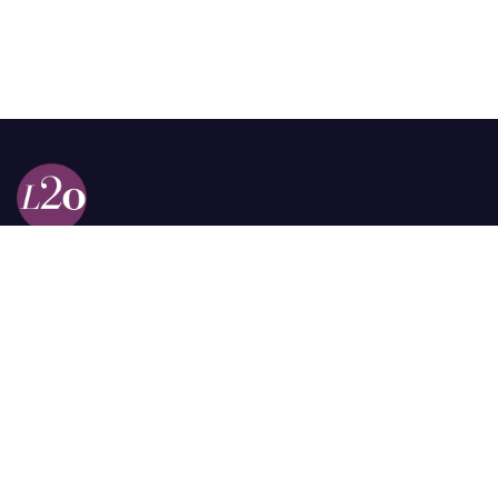
Calle 98a # 51-69 La Castellana
Bogotá, Colombia.
contacto @las2orillas.co
Pauta:
comercial@las2orillas.co
Temas Juridicos:
juridico@las2orillas.co
Todos los derechos reservados. Fundación Las Dos Orillas
¿Quiénes somos?
Política de Privacidad