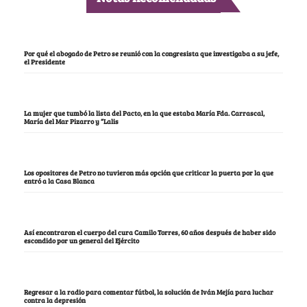
Por qué el abogado de Petro se reunió con la congresista que investigaba a su jefe,
el Presidente
La mujer que tumbó la lista del Pacto, en la que estaba María Fda. Carrascal,
María del Mar Pizarro y “Lalis
Los opositores de Petro no tuvieron más opción que criticar la puerta por la que
entró a la Casa Blanca
Así encontraron el cuerpo del cura Camilo Torres, 60 años después de haber sido
escondido por un general del Ejército
Regresar a la radio para comentar fútbol, la solución de Iván Mejía para luchar
contra la depresión