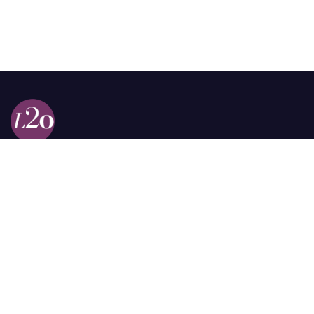
Calle 98a # 51-69 La Castellana
Bogotá, Colombia.
contacto @las2orillas.co
Pauta:
comercial@las2orillas.co
Temas Juridicos:
juridico@las2orillas.co
Todos los derechos reservados. Fundación Las Dos Orillas
¿Quiénes somos?
Política de Privacidad