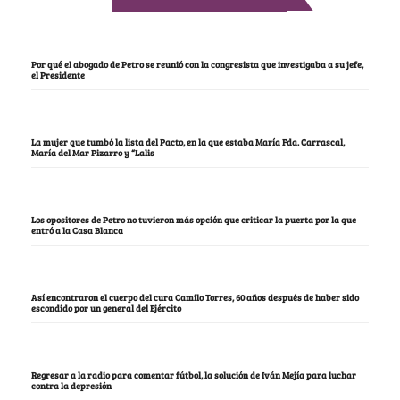
Por qué el abogado de Petro se reunió con la congresista que investigaba a su jefe,
el Presidente
La mujer que tumbó la lista del Pacto, en la que estaba María Fda. Carrascal,
María del Mar Pizarro y “Lalis
Los opositores de Petro no tuvieron más opción que criticar la puerta por la que
entró a la Casa Blanca
Así encontraron el cuerpo del cura Camilo Torres, 60 años después de haber sido
escondido por un general del Ejército
Regresar a la radio para comentar fútbol, la solución de Iván Mejía para luchar
contra la depresión