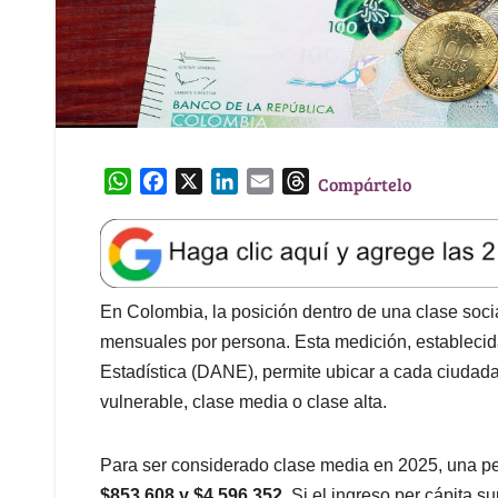
W
F
X
L
E
T
Compártelo
h
a
i
m
h
a
c
n
a
r
t
e
k
i
e
s
b
e
l
a
A
o
d
d
En Colombia, la posición dentro de una clase socia
p
o
I
s
mensuales por persona. Esta medición, establecid
p
k
n
Estadística (DANE), permite ubicar a cada ciudada
vulnerable, clase media o clase alta.
Para ser considerado clase media en 2025, una p
$853.608 y $4.596.352
. Si el ingreso per cápita s