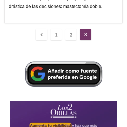
drástica de las decisiones: mastectomía doble.
1
2
3