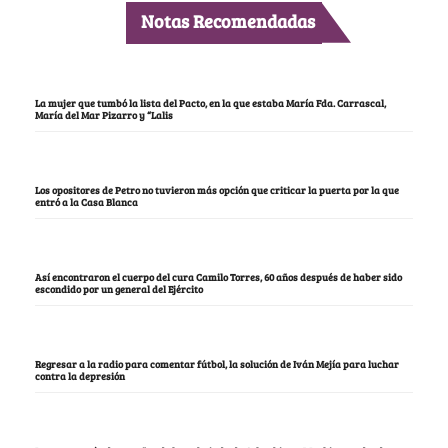
Notas Recomendadas
La mujer que tumbó la lista del Pacto, en la que estaba María Fda. Carrascal,
María del Mar Pizarro y “Lalis
Los opositores de Petro no tuvieron más opción que criticar la puerta por la que
entró a la Casa Blanca
Así encontraron el cuerpo del cura Camilo Torres, 60 años después de haber sido
escondido por un general del Ejército
Regresar a la radio para comentar fútbol, la solución de Iván Mejía para luchar
contra la depresión