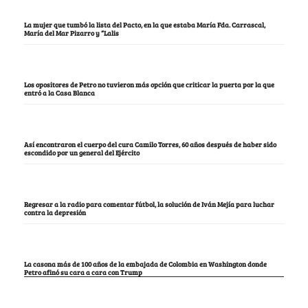
La mujer que tumbó la lista del Pacto, en la que estaba María Fda. Carrascal,
María del Mar Pizarro y “Lalis
Los opositores de Petro no tuvieron más opción que criticar la puerta por la que
entró a la Casa Blanca
Así encontraron el cuerpo del cura Camilo Torres, 60 años después de haber sido
escondido por un general del Ejército
Regresar a la radio para comentar fútbol, la solución de Iván Mejía para luchar
contra la depresión
La casona más de 100 años de la embajada de Colombia en Washington donde
Petro afinó su cara a cara con Trump