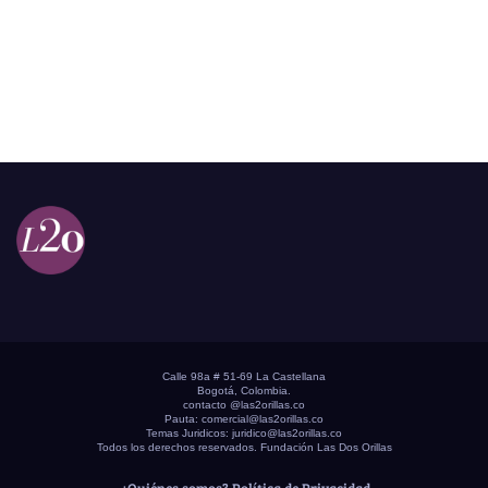
Calle 98a # 51-69 La Castellana
Bogotá, Colombia.
contacto @las2orillas.co
Pauta:
comercial@las2orillas.co
Temas Juridicos:
juridico@las2orillas.co
Todos los derechos reservados. Fundación Las Dos Orillas
¿Quiénes somos?
Política de Privacidad