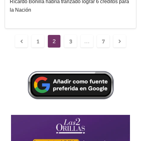
Ricardo Bonilla habría tranzado lograr 6 créditos para
la Nación
1
3
7
2
…