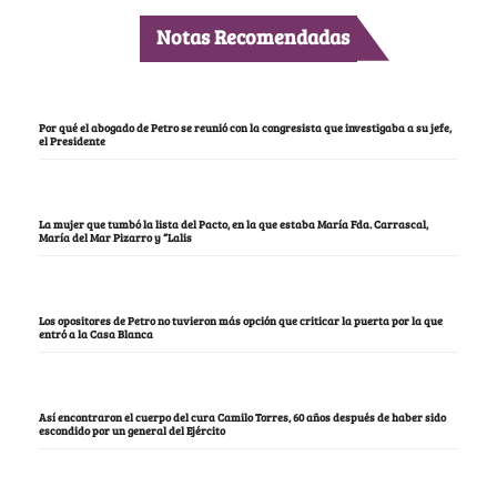
Notas Recomendadas
Por qué el abogado de Petro se reunió con la congresista que investigaba a su jefe,
el Presidente
La mujer que tumbó la lista del Pacto, en la que estaba María Fda. Carrascal,
María del Mar Pizarro y “Lalis
Los opositores de Petro no tuvieron más opción que criticar la puerta por la que
entró a la Casa Blanca
Así encontraron el cuerpo del cura Camilo Torres, 60 años después de haber sido
escondido por un general del Ejército