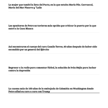
La mujer que tumbó la lista del Pacto, en la que estaba María Fda. Carrascal,
María del Mar Pizarro y “Lalis
Los opositores de Petro no tuvieron más opción que criticar la puerta por la que
entró a la Casa Blanca
Así encontraron el cuerpo del cura Camilo Torres, 60 años después de haber sido
escondido por un general del Ejército
Regresar a la radio para comentar fútbol, la solución de Iván Mejía para luchar
contra la depresión
La casona más de 100 años de la embajada de Colombia en Washington donde
Petro afinó su cara a cara con Trump