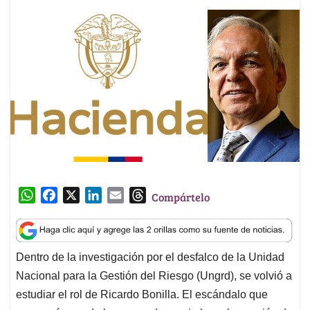
W
F
X
L
E
T
Compártelo
h
a
i
m
h
a
c
n
a
r
t
e
k
i
e
Dentro de la investigación por el desfalco de la Unidad
s
b
e
l
a
Nacional para la Gestión del Riesgo (Ungrd), se volvió a
A
o
d
d
p
o
I
s
estudiar el rol de Ricardo Bonilla. El escándalo que