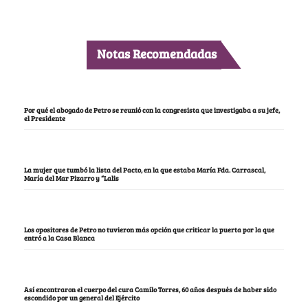
Notas Recomendadas
Por qué el abogado de Petro se reunió con la congresista que investigaba a su jefe,
el Presidente
La mujer que tumbó la lista del Pacto, en la que estaba María Fda. Carrascal,
María del Mar Pizarro y “Lalis
Los opositores de Petro no tuvieron más opción que criticar la puerta por la que
entró a la Casa Blanca
Así encontraron el cuerpo del cura Camilo Torres, 60 años después de haber sido
escondido por un general del Ejército