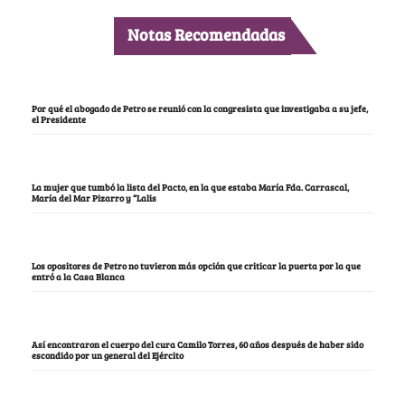
Notas Recomendadas
Por qué el abogado de Petro se reunió con la congresista que investigaba a su jefe,
el Presidente
La mujer que tumbó la lista del Pacto, en la que estaba María Fda. Carrascal,
María del Mar Pizarro y “Lalis
Los opositores de Petro no tuvieron más opción que criticar la puerta por la que
entró a la Casa Blanca
Así encontraron el cuerpo del cura Camilo Torres, 60 años después de haber sido
escondido por un general del Ejército