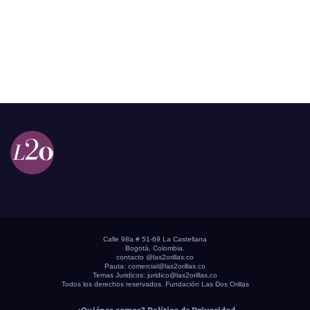
Calle 98a # 51-69 La Castellana
Bogotá, Colombia.
contacto @las2orillas.co
Pauta:
comercial@las2orillas.co
Temas Juridicos:
juridico@las2orillas.co
Todos los derechos reservados. Fundación Las Dos Orillas
¿Quiénes somos?
Política de Privacidad