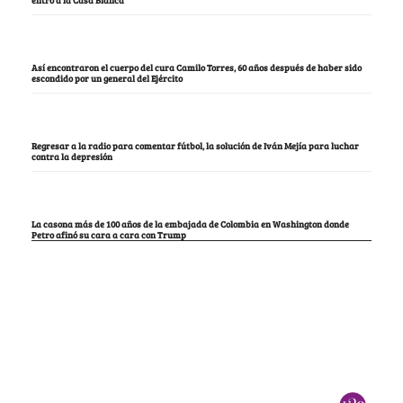
Notas Recomendadas
La mujer que tumbó la lista del Pacto, en la que estaba María Fda. Carrascal,
María del Mar Pizarro y “Lalis
Los opositores de Petro no tuvieron más opción que criticar la puerta por la que
entró a la Casa Blanca
Así encontraron el cuerpo del cura Camilo Torres, 60 años después de haber sido
escondido por un general del Ejército
Regresar a la radio para comentar fútbol, la solución de Iván Mejía para luchar
contra la depresión