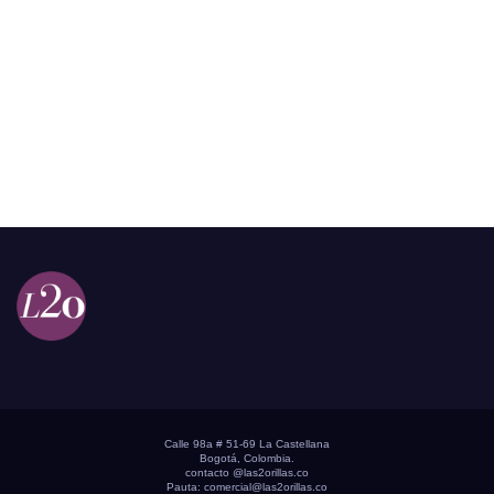
Calle 98a # 51-69 La Castellana
Bogotá, Colombia.
contacto @las2orillas.co
Pauta:
comercial@las2orillas.co