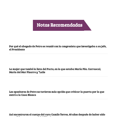
Notas Recomendadas
Por qué el abogado de Petro se reunió con la congresista que investigaba a su jefe,
el Presidente
La mujer que tumbó la lista del Pacto, en la que estaba María Fda. Carrascal,
María del Mar Pizarro y “Lalis
Los opositores de Petro no tuvieron más opción que criticar la puerta por la que
entró a la Casa Blanca
Así encontraron el cuerpo del cura Camilo Torres, 60 años después de haber sido