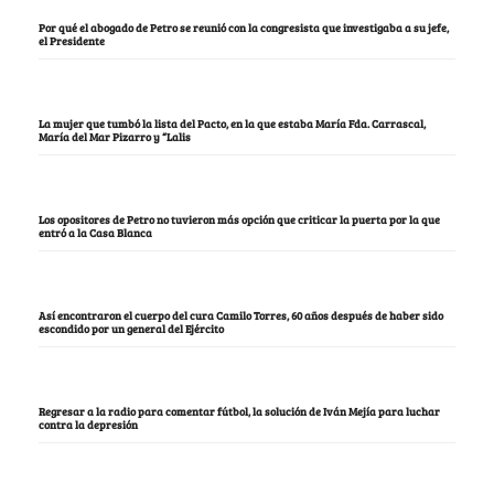
Por qué el abogado de Petro se reunió con la congresista que investigaba a su jefe,
el Presidente
La mujer que tumbó la lista del Pacto, en la que estaba María Fda. Carrascal,
María del Mar Pizarro y “Lalis
Los opositores de Petro no tuvieron más opción que criticar la puerta por la que
entró a la Casa Blanca
Así encontraron el cuerpo del cura Camilo Torres, 60 años después de haber sido
escondido por un general del Ejército
Regresar a la radio para comentar fútbol, la solución de Iván Mejía para luchar
contra la depresión