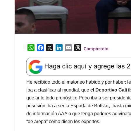
W
F
X
L
E
T
Compártelo
h
a
i
m
h
a
c
n
a
r
t
e
k
i
e
s
b
e
l
a
A
o
d
d
He recibido todo el matoneo habido y por haber: l
p
o
I
s
iba a clasificar al mundial, que
el Deportivo Cali 
p
k
n
que ante todo pronóstico Petro iba a ser president
posesión iba a ser la Espada de Bolívar; ¡hasta m
de información AAA o que tenga poderes adivinatori
“de arepa” como dicen los expertos.