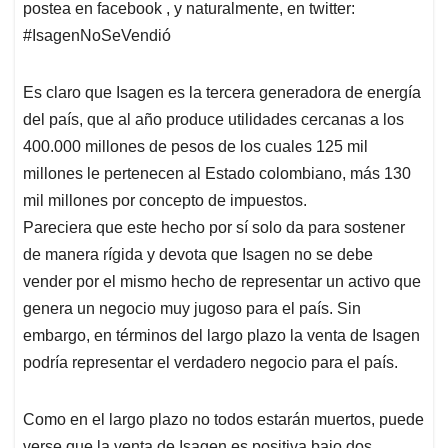
postea en facebook , y naturalmente, en twitter:
A
o
d
d
p
o
I
s
#IsagenNoSeVendió
p
k
n
Es claro que Isagen es la tercera generadora de energía
del país, que al año produce utilidades cercanas a los
400.000 millones de pesos de los cuales 125 mil
millones le pertenecen al Estado colombiano, más 130
mil millones por concepto de impuestos.
Pareciera que este hecho por sí solo da para sostener
de manera rígida y devota que Isagen no se debe
vender por el mismo hecho de representar un activo que
genera un negocio muy jugoso para el país. Sin
embargo, en términos del largo plazo la venta de Isagen
podría representar el verdadero negocio para el país.
Como en el largo plazo no todos estarán muertos, puede
verse que la venta de Isagen es positiva bajo dos