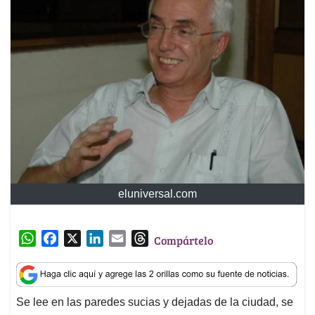
eluniversal.com
W
F
X
L
E
T
Compártelo
h
a
i
m
h
a
c
n
a
r
t
e
k
i
e
Se lee en las paredes sucias y dejadas de la ciudad, se
s
b
e
l
a