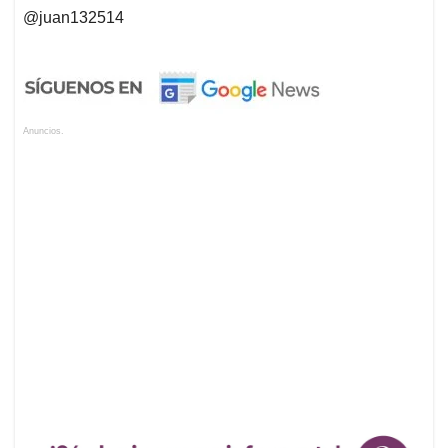
@juan132514
Anuncios.