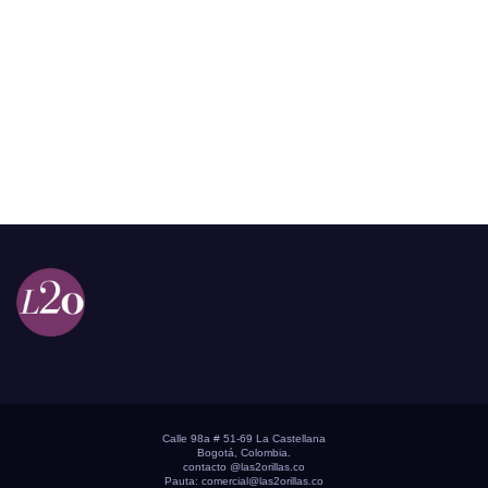
Calle 98a # 51-69 La Castellana
Bogotá, Colombia.
contacto @las2orillas.co
Pauta:
comercial@las2orillas.co