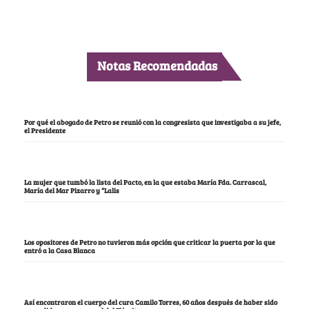
Notas Recomendadas
Por qué el abogado de Petro se reunió con la congresista que investigaba a su jefe,
el Presidente
La mujer que tumbó la lista del Pacto, en la que estaba María Fda. Carrascal,
María del Mar Pizarro y “Lalis
Los opositores de Petro no tuvieron más opción que criticar la puerta por la que
entró a la Casa Blanca
Así encontraron el cuerpo del cura Camilo Torres, 60 años después de haber sido