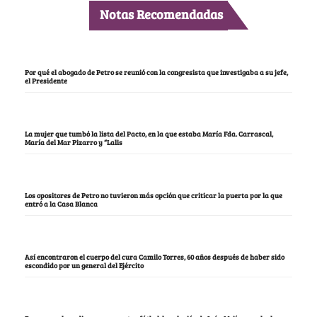
Notas Recomendadas
Por qué el abogado de Petro se reunió con la congresista que investigaba a su jefe,
el Presidente
La mujer que tumbó la lista del Pacto, en la que estaba María Fda. Carrascal,
María del Mar Pizarro y “Lalis
Los opositores de Petro no tuvieron más opción que criticar la puerta por la que
entró a la Casa Blanca
Así encontraron el cuerpo del cura Camilo Torres, 60 años después de haber sido
escondido por un general del Ejército