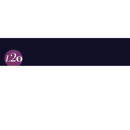
Calle 98a # 51-69 La Castellana
Bogotá, Colombia.
contacto @las2orillas.co
Pauta:
comercial@las2orillas.co
Temas Juridicos:
juridico@las2orillas.co
Todos los derechos reservados. Fundación Las Dos Orillas
¿Quiénes somos?
Política de Privacidad