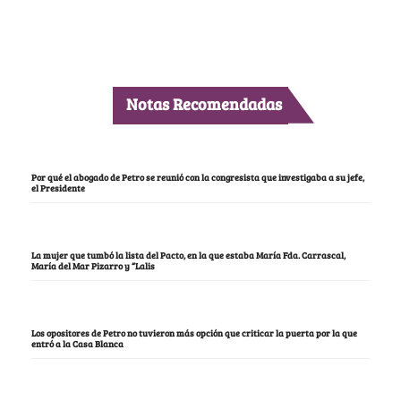
Notas Recomendadas
Por qué el abogado de Petro se reunió con la congresista que investigaba a su jefe,
el Presidente
La mujer que tumbó la lista del Pacto, en la que estaba María Fda. Carrascal,
María del Mar Pizarro y “Lalis
Los opositores de Petro no tuvieron más opción que criticar la puerta por la que
entró a la Casa Blanca