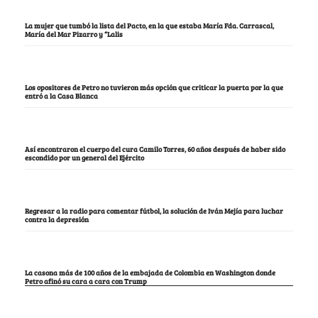
La mujer que tumbó la lista del Pacto, en la que estaba María Fda. Carrascal,
María del Mar Pizarro y “Lalis
Los opositores de Petro no tuvieron más opción que criticar la puerta por la que
entró a la Casa Blanca
Así encontraron el cuerpo del cura Camilo Torres, 60 años después de haber sido
escondido por un general del Ejército
Regresar a la radio para comentar fútbol, la solución de Iván Mejía para luchar
contra la depresión
La casona más de 100 años de la embajada de Colombia en Washington donde
Petro afinó su cara a cara con Trump