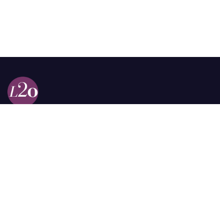
Calle 98a # 51-69 La Castellana
Bogotá, Colombia.
contacto @las2orillas.co
Pauta:
comercial@las2orillas.co
Temas Juridicos:
juridico@las2orillas.co
Todos los derechos reservados. Fundación Las Dos Orillas
¿Quiénes somos?
Política de Privacidad