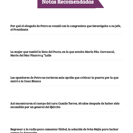
Notas Recomendadas
Por qué el abogado de Petro se reunió con la congresista que investigaba a su jefe,
el Presidente
La mujer que tumbó la lista del Pacto, en la que estaba María Fda. Carrascal,
María del Mar Pizarro y “Lalis
Los opositores de Petro no tuvieron más opción que criticar la puerta por la que
entró a la Casa Blanca
Así encontraron el cuerpo del cura Camilo Torres, 60 años después de haber sido
escondido por un general del Ejército
Regresar a la radio para comentar fútbol, la solución de Iván Mejía para luchar
contra la depresión