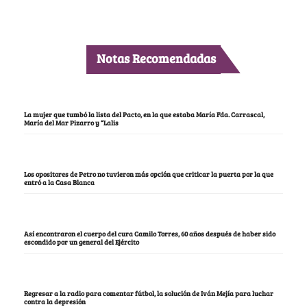
Notas Recomendadas
La mujer que tumbó la lista del Pacto, en la que estaba María Fda. Carrascal,
María del Mar Pizarro y “Lalis
Los opositores de Petro no tuvieron más opción que criticar la puerta por la que
entró a la Casa Blanca
Así encontraron el cuerpo del cura Camilo Torres, 60 años después de haber sido
escondido por un general del Ejército
Regresar a la radio para comentar fútbol, la solución de Iván Mejía para luchar
contra la depresión