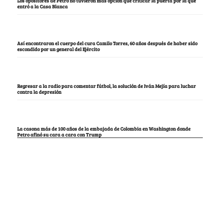
Los opositores de Petro no tuvieron más opción que criticar la puerta por la que
entró a la Casa Blanca
Así encontraron el cuerpo del cura Camilo Torres, 60 años después de haber sido
escondido por un general del Ejército
Regresar a la radio para comentar fútbol, la solución de Iván Mejía para luchar
contra la depresión
La casona más de 100 años de la embajada de Colombia en Washington donde
Petro afinó su cara a cara con Trump