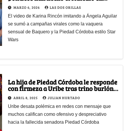
plena temporada electoral en
MARZO 6, 2026
LAS DOS ORILLAS
Colombia
El video de Karina Rincón imitando a Ángela Aguilar
se sumó a campañas virales como la vaquera
sensual de Baquero y la Piedad Córdoba estilo Star
Wars
La hija de Piedad Córdoba le responde
con firmeza a Uribe tras trino burlón
sobre su madre fallecida
ABRIL 8, 2025
JULIAN HURTADO
Uribe desata polémica en redes con mensaje que
muchos califican como ofensivo y despreciativo
hacia la fallecida senadora Piedad Córdoba