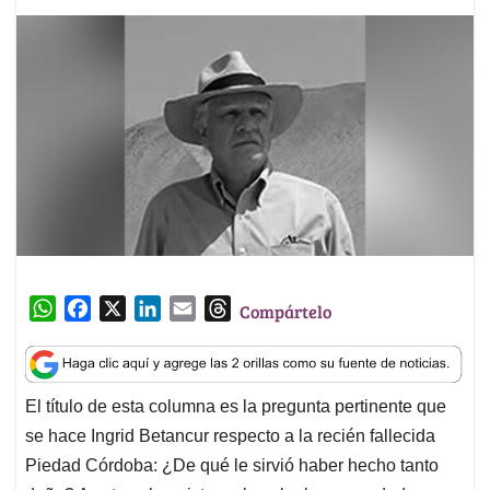
W
F
X
L
E
T
Compártelo
h
a
i
m
h
a
c
n
a
r
t
e
k
i
e
El título de esta columna es la pregunta pertinente que
s
b
e
l
a
se hace Ingrid Betancur respecto a la recién fallecida
A
o
d
d
p
o
I
s
Piedad Córdoba: ¿De qué le sirvió haber hecho tanto