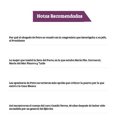
Notas Recomendadas
Por qué el abogado de Petro se reunió con la congresista que investigaba a su jefe,
el Presidente
La mujer que tumbó la lista del Pacto, en la que estaba María Fda. Carrascal,
María del Mar Pizarro y “Lalis
Los opositores de Petro no tuvieron más opción que criticar la puerta por la que
entró a la Casa Blanca
Así encontraron el cuerpo del cura Camilo Torres, 60 años después de haber sido
escondido por un general del Ejército