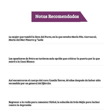
Notas Recomendadas
La mujer que tumbó la lista del Pacto, en la que estaba María Fda. Carrascal,
María del Mar Pizarro y “Lalis
Los opositores de Petro no tuvieron más opción que criticar la puerta por la que
entró a la Casa Blanca
Así encontraron el cuerpo del cura Camilo Torres, 60 años después de haber sido
escondido por un general del Ejército
Regresar a la radio para comentar fútbol, la solución de Iván Mejía para luchar
contra la depresión