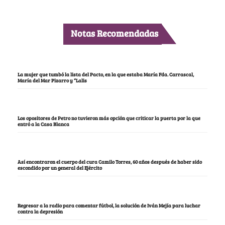
Notas Recomendadas
La mujer que tumbó la lista del Pacto, en la que estaba María Fda. Carrascal,
María del Mar Pizarro y “Lalis
Los opositores de Petro no tuvieron más opción que criticar la puerta por la que
entró a la Casa Blanca
Así encontraron el cuerpo del cura Camilo Torres, 60 años después de haber sido
escondido por un general del Ejército
Regresar a la radio para comentar fútbol, la solución de Iván Mejía para luchar
contra la depresión