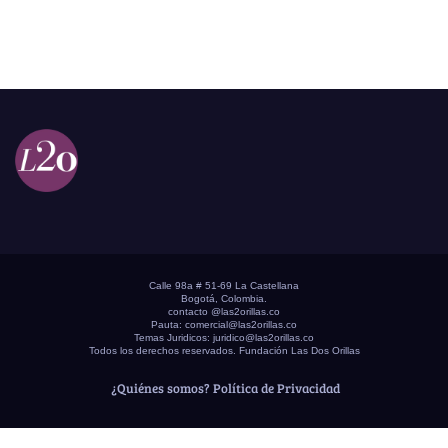
Calle 98a # 51-69 La Castellana
Bogotá, Colombia.
contacto @las2orillas.co
Pauta:
comercial@las2orillas.co
Temas Juridicos:
juridico@las2orillas.co
Todos los derechos reservados. Fundación Las Dos Orillas
¿Quiénes somos?
Política de Privacidad