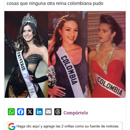
cosas que ninguna otra reina colombiana pudo
W
F
X
L
E
T
Compártelo
h
a
i
m
h
a
c
n
a
r