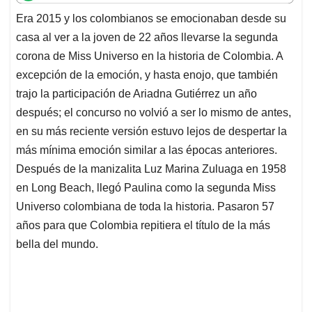
t
e
k
i
e
Era 2015 y los colombianos se emocionaban desde su
s
b
e
l
a
casa al ver a la joven de 22 años llevarse la segunda
A
o
d
d
p
o
I
s
corona de Miss Universo en la historia de Colombia. A
p
k
n
excepción de la emoción, y hasta enojo, que también
trajo la participación de Ariadna Gutiérrez un año
después; el concurso no volvió a ser lo mismo de antes,
en su más reciente versión estuvo lejos de despertar la
más mínima emoción similar a las épocas anteriores.
Después de la manizalita Luz Marina Zuluaga en 1958
en Long Beach, llegó Paulina como la segunda Miss
Universo colombiana de toda la historia. Pasaron 57
años para que Colombia repitiera el título de la más
bella del mundo.