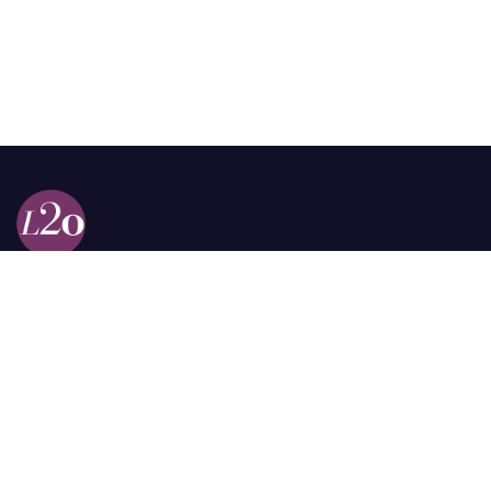
Calle 98a # 51-69 La Castellana
Bogotá, Colombia.
contacto @las2orillas.co
Pauta:
comercial@las2orillas.co
Temas Juridicos:
juridico@las2orillas.co
Todos los derechos reservados. Fundación Las Dos Orillas
¿Quiénes somos?
Política de Privacidad