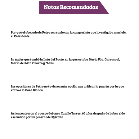
Notas Recomendadas
Por qué el abogado de Petro se reunió con la congresista que investigaba a su jefe,
el Presidente
La mujer que tumbó la lista del Pacto, en la que estaba María Fda. Carrascal,
María del Mar Pizarro y “Lalis
Los opositores de Petro no tuvieron más opción que criticar la puerta por la que
entró a la Casa Blanca
Así encontraron el cuerpo del cura Camilo Torres, 60 años después de haber sido
escondido por un general del Ejército