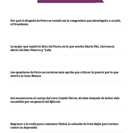
Por qué el abogado de Petro se reunió con la congresista que investigaba a su jefe,
el Presidente
La mujer que tumbó la lista del Pacto, en la que estaba María Fda. Carrascal,
María del Mar Pizarro y “Lalis
Los opositores de Petro no tuvieron más opción que criticar la puerta por la que
entró a la Casa Blanca
Así encontraron el cuerpo del cura Camilo Torres, 60 años después de haber sido
escondido por un general del Ejército
Regresar a la radio para comentar fútbol, la solución de Iván Mejía para luchar
contra la depresión