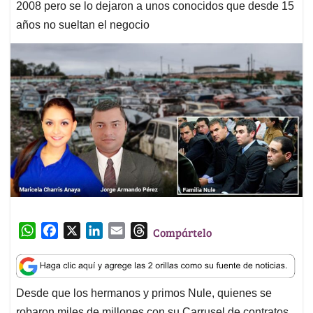
2008 pero se lo dejaron a unos conocidos que desde 15
años no sueltan el negocio
W
F
X
L
E
T
Compártelo
h
a
i
m
h
a
c
n
a
r
t
e
k
i
e
Desde que los hermanos y primos Nule, quienes se
s
b
e
l
a
robaron miles de millones con su Carrusel de contratos,