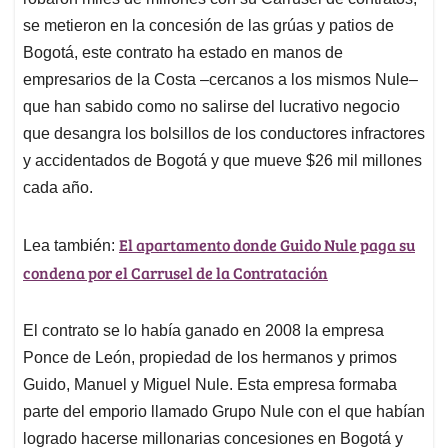
A
o
d
d
p
o
I
s
se metieron en la concesión de las grúas y patios de
p
k
n
Bogotá, este contrato ha estado en manos de
empresarios de la Costa –cercanos a los mismos Nule–
que han sabido como no salirse del lucrativo negocio
que desangra los bolsillos de los conductores infractores
y accidentados de Bogotá y que mueve $26 mil millones
cada año.
El apartamento donde Guido Nule paga su
Lea también:
condena por el Carrusel de la Contratación
El contrato se lo había ganado en 2008 la empresa
Ponce de León, propiedad de los hermanos y primos
Guido, Manuel y Miguel Nule. Esta empresa formaba
parte del emporio llamado Grupo Nule con el que habían
logrado hacerse millonarias concesiones en Bogotá y