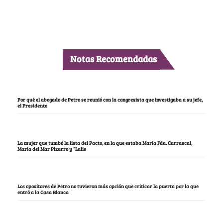
Notas Recomendadas
Por qué el abogado de Petro se reunió con la congresista que investigaba a su jefe,
el Presidente
La mujer que tumbó la lista del Pacto, en la que estaba María Fda. Carrascal,
María del Mar Pizarro y “Lalis
Los opositores de Petro no tuvieron más opción que criticar la puerta por la que
entró a la Casa Blanca