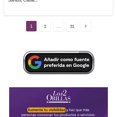
Santos, Cabal...
2
31
1
…