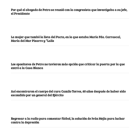
Por qué el abogado de Petro se reunió con la congresista que investigaba a su jefe,
el Presidente
La mujer que tumbó la lista del Pacto, en la que estaba María Fda. Carrascal,
María del Mar Pizarro y “Lalis
Los opositores de Petro no tuvieron más opción que criticar la puerta por la que
entró a la Casa Blanca
Así encontraron el cuerpo del cura Camilo Torres, 60 años después de haber sido
escondido por un general del Ejército
Regresar a la radio para comentar fútbol, la solución de Iván Mejía para luchar
contra la depresión