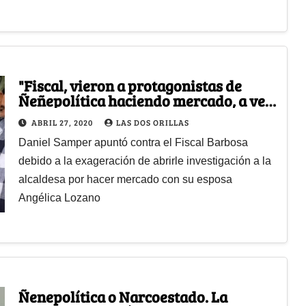
"Fiscal, vieron a protagonistas de
Ñeñepolítica haciendo mercado, a ver
si al fin se anima..."
ABRIL 27, 2020
LAS DOS ORILLAS
Daniel Samper apuntó contra el Fiscal Barbosa
debido a la exageración de abrirle investigación a la
alcaldesa por hacer mercado con su esposa
Angélica Lozano
Ñenepolítica o Narcoestado. La