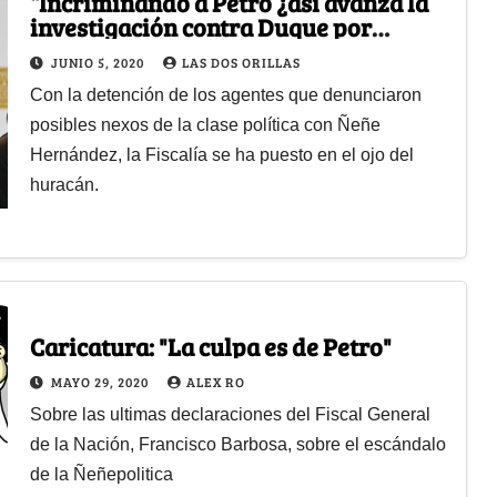
“Incriminando a Petro ¿así avanza la
investigación contra Duque por
Ñeñepolítica?”
JUNIO 5, 2020
LAS DOS ORILLAS
Con la detención de los agentes que denunciaron
posibles nexos de la clase política con Ñeñe
Hernández, la Fiscalía se ha puesto en el ojo del
huracán.
Caricatura: "La culpa es de Petro"
MAYO 29, 2020
ALEX RO
Sobre las ultimas declaraciones del Fiscal General
de la Nación, Francisco Barbosa, sobre el escándalo
de la Ñeñepolitica