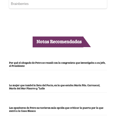
Notas Recomendadas
Por qué el abogado de Petro se reunió con la congresista que investigaba a su jefe,
el Presidente
La mujer que tumbó la lista del Pacto, en la que estaba María Fda. Carrascal,
María del Mar Pizarro y “Lalis
Los opositores de Petro no tuvieron más opción que criticar la puerta por la que
entró a la Casa Blanca