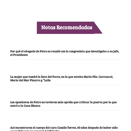
Notas Recomendadas
Por qué el abogado de Petro se reunió con la congresista que investigaba a su jefe,
el Presidente
La mujer que tumbó la lista del Pacto, en la que estaba María Fda. Carrascal,
María del Mar Pizarro y “Lalis
Los opositores de Petro no tuvieron más opción que criticar la puerta por la que
entró a la Casa Blanca
Así encontraron el cuerpo del cura Camilo Torres, 60 años después de haber sido